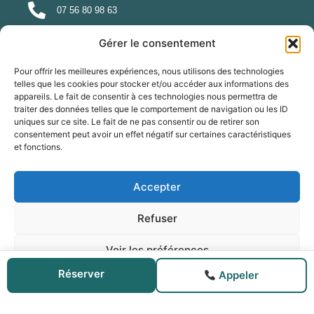
07 56 80 98 63
Gérer le consentement
s.lepaire@hypnobordeaux.com
Pour offrir les meilleures expériences, nous utilisons des technologies
34 rue Albert 33300 Bordeaux
telles que les cookies pour stocker et/ou accéder aux informations des
appareils. Le fait de consentir à ces technologies nous permettra de
traiter des données telles que le comportement de navigation ou les ID
uniques sur ce site. Le fait de ne pas consentir ou de retirer son
consentement peut avoir un effet négatif sur certaines caractéristiques
et fonctions.
Accepter
Cliquez pour accepter les cookies
marketing et activer ce contenu
Refuser
Voir les préférences
Réserver
Appeler
Politique de cookies