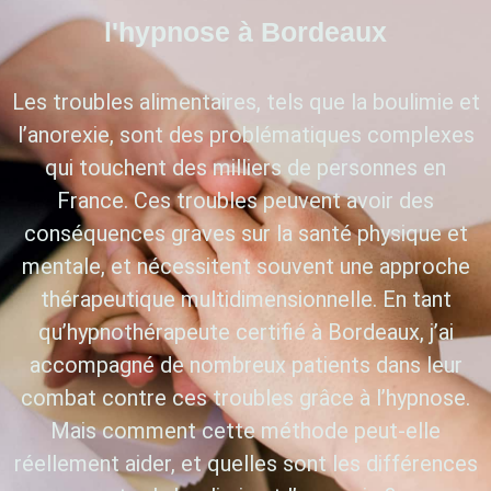
l'hypnose à Bordeaux
Les troubles alimentaires, tels que la boulimie et
l’anorexie, sont des problématiques complexes
qui touchent des milliers de personnes en
France. Ces troubles peuvent avoir des
conséquences graves sur la santé physique et
mentale, et nécessitent souvent une approche
thérapeutique multidimensionnelle. En tant
qu’hypnothérapeute certifié à Bordeaux, j’ai
accompagné de nombreux patients dans leur
combat contre ces troubles grâce à l’hypnose.
Mais comment cette méthode peut-elle
réellement aider, et quelles sont les différences