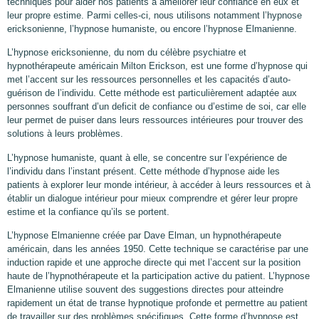
techniques pour aider nos patients à ameliorer leur confiance en eux et
leur propre estime. Parmi celles-ci, nous utilisons notamment l’hypnose
ericksonienne, l’hypnose humaniste, ou encore l’hypnose Elmanienne.
L’hypnose ericksonienne, du nom du célèbre psychiatre et
hypnothérapeute américain Milton Erickson, est une forme d’hypnose qui
met l’accent sur les ressources personnelles et les capacités d’auto-
guérison de l’individu. Cette méthode est particulièrement adaptée aux
personnes souffrant d’un deficit de confiance ou d’estime de soi, car elle
leur permet de puiser dans leurs ressources intérieures pour trouver des
solutions à leurs problèmes.
L’hypnose humaniste, quant à elle, se concentre sur l’expérience de
l’individu dans l’instant présent. Cette méthode d’hypnose aide les
patients à explorer leur monde intérieur, à accéder à leurs ressources et à
établir un dialogue intérieur pour mieux comprendre et gérer leur propre
estime et la confiance qu’ils se portent.
L’hypnose Elmanienne créée par Dave Elman, un hypnothérapeute
américain, dans les années 1950. Cette technique se caractérise par une
induction rapide et une approche directe qui met l’accent sur la position
haute de l’hypnothérapeute et la participation active du patient. L’hypnose
Elmanienne utilise souvent des suggestions directes pour atteindre
rapidement un état de transe hypnotique profonde et permettre au patient
de travailler sur des problèmes spécifiques. Cette forme d’hypnose est