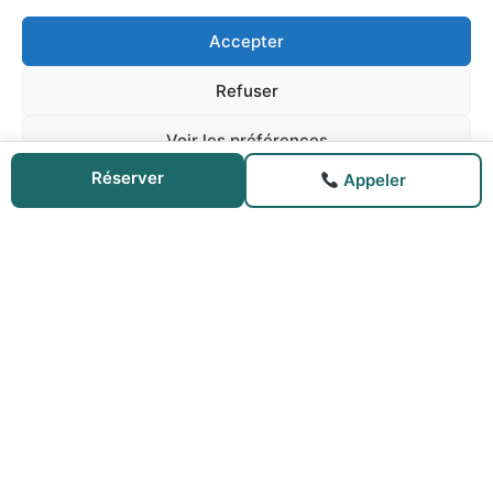
Accepter
Cliquez pour accepter les cookies
Refuser
marketing et activer ce contenu
Voir les préférences
Réserver
Appeler
Politique de cookies
Mentions Légales
© 2026. Propulsé par Sébastien Le Paire.